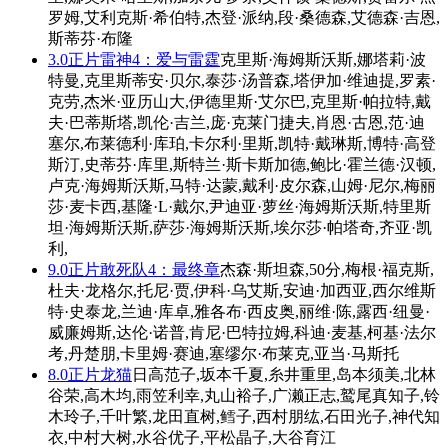
罗姆,艾利克斯·希伯特,杰登·派纳,段·桑德森,艾德森·吉恩,
斯蒂芬·布隆
3.0
正片
雷神4：爱与雷霆
克里斯·海姆斯沃斯,娜塔莉·波
特曼,克里斯蒂安·贝尔,泰莎·汤普森,塔伊加·维迪提,罗素·
克劳,杰米·亚历山大,伊德里斯·艾尔巴,克里斯·帕拉特,戴
夫·巴蒂斯塔,凯伦·吉兰,庞·克莱门捷夫,肖恩·古恩,范·迪
塞尔,布莱德利·库珀,卡尔利·里斯,凯特·戴琳斯,博特·高登
斯汀,史蒂芬·库里,斯特兰·斯卡斯加德,鲍比·霍兰德·汉顿,
卢克·海姆斯沃斯,马特·达蒙,戴利·皮尔森,山姆·尼尔,梅丽
莎·麦卡西,基隆·L·戴尔,尹迪亚·萝丝·海姆斯沃斯,特里斯
坦·海姆斯沃斯,萨莎·海姆斯沃斯,埃尔莎·帕塔奇,齐亚·凯
利,
9.0
正片
敢死队4：最终章
杰森·斯坦森,50分,梅根·福克斯,
杜夫·龙格尔,托尼·贾,伊科·乌艾斯,安迪·加西亚,西尔维斯
特·史泰龙,兰迪·库卓,雅各布·西皮奥,丽维·陈,露西·纽曼·
威廉姆斯,达伦·诺普,肯尼·巴特拉姆,科迪·麦基,柯基·法尔
考,丹楚朋,卡里姆·赛迪,塞缪尔·布莱克,亚当·马斯托
8.0
正片
龙猫
日高范子,坂本千夏,糸井重里,岛本须美,北林
谷荣,高木均,雨笠利幸,丸山裕子,广濑正志,鹫尾真知子,铃
木玲子,千叶繁,龙田直树,鳕子,西村朋纮,石田光子,神代知
衣,中村大树,水谷优子,平松晶子,大谷育江