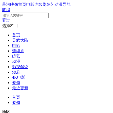
星河映像
首页
电影
连续剧
综艺
动漫
导航
取消
看过
选择栏目
首页
灵武大陆
电影
连续剧
综艺
动漫
影视解说
短剧
4K电影
专题
最近更新
首页
专题
地区