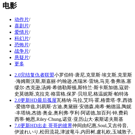
电影
动作片
/
喜剧片
/
爱情片
/
科幻片
/
恐怖片
/
战争片
/
悬疑片
/
更多
2.0
完结
复仇者联盟
小罗伯特·唐尼,克里斯·埃文斯,克里斯
·海姆斯沃斯,斯嘉丽·约翰逊,杰瑞米·雷纳,马克·鲁弗洛,塞
缪尔·杰克逊,汤姆·希德勒斯顿,斯特兰·斯卡斯加德,寇碧·
史莫德斯,克拉克·格雷格,保罗·贝坦尼,格温妮斯·帕特洛
2.0
更新HD
最后孤屋
瓦格纳·马拉,艾玛·霍,格蕾塔·李,西德
·爱德华兹,刘易斯·古迪,奥黛丽·安德森,南希·鲍德温,陶妮
·丰塔纳,杰德·奥金,奥利弗·亨利·阿诺德,加百列·钟,费莉
西蒂·鲍恩,Riley·Chung,诺亚·亚历山大·索斯诺夫斯基
7.0
更新HD
出走 哥哥的彼界
仲间由纪惠,Soul,又吉伶音,
伊波れいり,松田流花,津波竜斗,内田树,盧礼欧,玉城敦子,