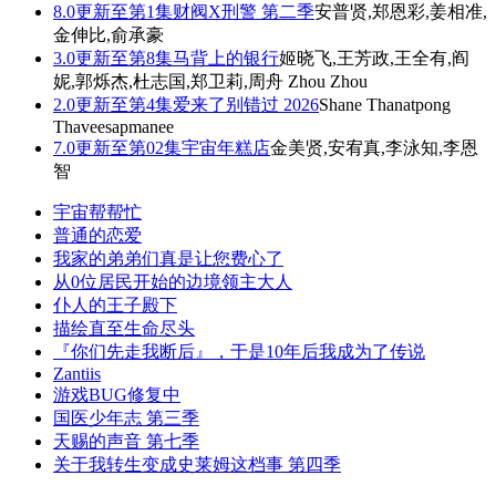
8.0
更新至第1集
财阀X刑警 第二季
安普贤,郑恩彩,姜相准,
金伸比,俞承豪
3.0
更新至第8集
马背上的银行
姬晓飞,王芳政,王全有,阎
妮,郭烁杰,杜志国,郑卫莉,周舟 Zhou Zhou
2.0
更新至第4集
爱来了别错过 2026
Shane Thanatpong
Thaveesapmanee
7.0
更新至第02集
宇宙年糕店
金美贤,安宥真,李泳知,李恩
智
宇宙帮帮忙
普通的恋爱
我家的弟弟们真是让您费心了
从0位居民开始的边境领主大人
仆人的王子殿下
描绘直至生命尽头
『你们先走我断后』，于是10年后我成为了传说
Zantiis
游戏BUG修复中
国医少年志 第三季
天赐的声音 第七季
关于我转生变成史莱姆这档事 第四季