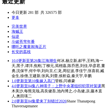
最近更新
今日更新
281
部 共
326575
部
更多
完美世界
海贼王
仙逆
斗破苍穹年番
哪吒之魔童闹海
正片
长安的荔枝
10.0
更新至第26集
江海潮生
何冰,杨立新,郝平,王鸥,海一
天,黑子,谭洋,焦刚,丁柳元,焉栩嘉,陈乔恩,刘佳,毕彦君,董
勇,沈保平,何中华,刘向京,仁龙,周征波,李佳宁,张喜前,臧
金生,徐僧,王建新,张风,刘蕾,侯析焱,秦天宇,辛鹏
1.0
更新至第10集
嫁入高门
管栎,闫睿豪
4.0
更新至04集
八神瑛子：上野中央署组织犯罪对策课
黑
木美沙,每熊克哉,高良健吾,池内博之,小岛健,凉,藤木直
人,奥田瑛二
2.0
更新至04集
爱来了别错过2026
Shane Thanatpong
Thaveesapmanee