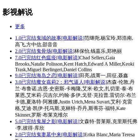
影视解说
更多
1.0
已完结
鬼域的故事[电影解说]
范继尧,杨宝玲,郑浩南,
高飞,方中信,邵音音
2.0
已完结
鬼骨场[电影解说]
林保怡,钱嘉乐,郑艳丽
7.0
已完结
红色瘟疫[电影解说]
Chad Sellers,Gaia
Brooks,Natalie Polisson,Kent Hatch,Edward A Miller,Keoki
Trask,Miguel Berlingeri,Daniel Collins
9.0
已完结
海岛之恋[电影解说]
田亮,战菁一,田征,聂鑫
3.0
已完结
魔女嘉莉2：邪气逼人[电影解说]
杰森·伦敦,丹
兰·布鲁诺,吉恩·史密斯-卡梅隆,艾米·欧文,扎切里·泰·布
莱恩,艾米莉·贝吉尔,约翰·多伊,戈登·克拉普,雷切尔·布兰
卡德,夏洛特·阿雅娜,Justin Urich,Mena Suvari,艾利·克雷
格,艾迪·凯伊·托马斯,克林特·乔丹,斯蒂芬·福特,Kate
Skinner,罗斯·布莱克维尔
5.0
已完结
鬼屋之影[电影解说]
文森特·普莱斯,克里斯托弗
·李,彼得·库欣
2.0
已完结
鬼妻墓中来[电影解说]
Erika Blanc,Maria Teresa