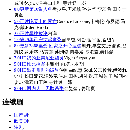
城间やよい,津嘉山正种,寺辻健一郎
8.0
更新第10集
人鱼
樊少皇,再米热,骆达华,李若希,田浩宁,
唐鑫
5.0
正片
晚宴上的死亡
Candice Lidstone,卡梅伦·布罗德,马
克·戴,Eden Broda
2.0
正片
黑桃裁决
内详
1.0
第29集已完结
驱魔录
남도형,최한,정유정,김연우
8.0
更新2868集
爱·回家之开心速递
刘丹,单立文,汤盈盈,吕
慧仪,罗乐林,马贯东,苏韵姿,周嘉洛,陈浚霆,吴伟豪
7.0
HD
我的亚美尼亚幽灵
Vigen Stepanyan
5.0
HD
比比档案
本雅明·内塔尼亚胡
9.0
HD
出走哥哥的彼界
仲间由纪惠,Soul,又吉伶音,伊波れ
いり,松田流花,津波竜斗,内田树,盧礼欧,玉城敦子,城间や
よい,津嘉山正种,寺辻健一郎
8.0
HD
网内人：无脸杀手
金旻奎 , 姜瑞夏
连续剧
国产剧
/
欧美剧
/
港剧
/