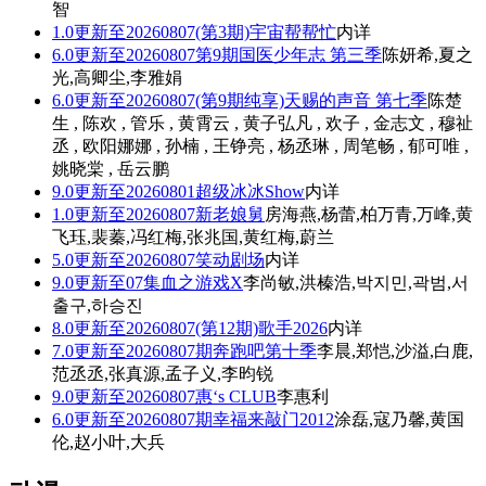
智
1.0
更新至20260807(第3期)
宇宙帮帮忙
内详
6.0
更新至20260807第9期
国医少年志 第三季
陈妍希,夏之
光,高卿尘,李雅娟
6.0
更新至20260807(第9期纯享)
天赐的声音 第七季
陈楚
生 , 陈欢 , 管乐 , 黄霄云 , 黄子弘凡 , 欢子 , 金志文 , 穆祉
丞 , 欧阳娜娜 , 孙楠 , 王铮亮 , 杨丞琳 , 周笔畅 , 郁可唯 ,
姚晓棠 , 岳云鹏
9.0
更新至20260801
超级冰冰Show
内详
1.0
更新至20260807
新老娘舅
房海燕,杨蕾,柏万青,万峰,黄
飞珏,裴蓁,冯红梅,张兆国,黄红梅,蔚兰
5.0
更新至20260807
笑动剧场
内详
9.0
更新至07集
血之游戏X
李尚敏,洪榛浩,박지민,곽범,서
출구,하승진
8.0
更新至20260807(第12期)
歌手2026
内详
7.0
更新至20260807期
奔跑吧第十季
李晨,郑恺,沙溢,白鹿,
范丞丞,张真源,孟子义,李昀锐
9.0
更新至20260807
惠‘s CLUB
李惠利
6.0
更新至20260807期
幸福来敲门2012
涂磊,寇乃馨,黄国
伦,赵小叶,大兵