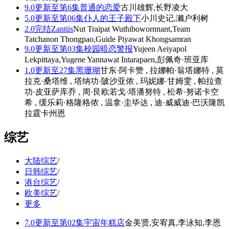
9.0
更新至第6集
普通的恋爱
古川雄辉,长野凌大
5.0
更新至第06集
仆人的王子殿下
小川史记,濑户利树
2.0
完结
Zantiis
Nut Traipat Wuthibowornnant,Team
Tatchanon Thongpao,Guide Piyawat Khongsamran
9.0
更新至第03集
校园暗恋警报
Yujeen Aeiyapol
Lekpittaya,Yugene Yannawat Intarapaen,彭佩奇·班亚库
1.0
更新至27集
黑珊瑚
甘东·阿卡赞 , 拉娜帕·翁塔娜特 , 莫
拉克·桑塔维 , 塔纳功·陂沙亚侬 , 玛妮娜·甘姆雯 , 帕拉查
功·皮亚萨库乔 , 周·艮欧若戈·塔潘努特 , 松希·努诺卡空
希 , 缓乐莉·格隆格侬 , 温拿·圭毕达 , 迪·威威迪·巴沃隆凯
拉霆卡州恩
综艺
大陆综艺
/
日韩综艺
/
港台综艺
/
欧美综艺
/
更多
7.0
更新至第02集
宇宙年糕店
金美贤,安宥真,李泳知,李恩