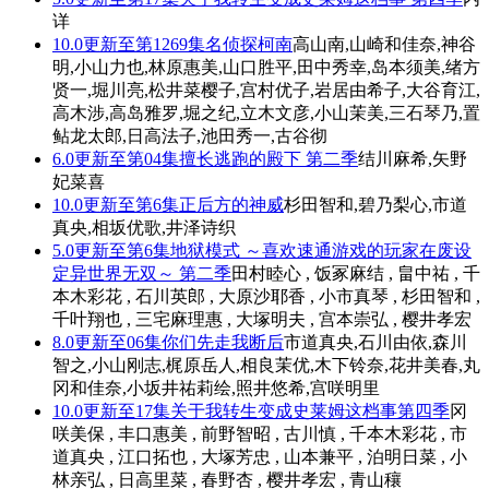
详
10.0
更新至第1269集
名侦探柯南
高山南,山崎和佳奈,神谷
明,小山力也,林原惠美,山口胜平,田中秀幸,岛本须美,绪方
贤一,堀川亮,松井菜樱子,宫村优子,岩居由希子,大谷育江,
高木涉,高岛雅罗,堀之纪,立木文彦,小山茉美,三石琴乃,置
鲇龙太郎,日高法子,池田秀一,古谷彻
6.0
更新至第04集
擅长逃跑的殿下 第二季
结川麻希,矢野
妃菜喜
10.0
更新至第6集
正后方的神威
杉田智和,碧乃梨心,市道
真央,相坂优歌,井泽诗织
5.0
更新至第6集
地狱模式 ～喜欢速通游戏的玩家在废设
定异世界无双～ 第二季
田村睦心 , 饭冢麻结 , 畠中祐 , 千
本木彩花 , 石川英郎 , 大原沙耶香 , 小市真琴 , 杉田智和 ,
千叶翔也 , 三宅麻理惠 , 大塚明夫 , 宫本崇弘 , 樱井孝宏
8.0
更新至06集
你们先走我断后
市道真央,石川由依,森川
智之,小山刚志,梶原岳人,相良茉优,木下铃奈,花井美春,丸
冈和佳奈,小坂井祐莉绘,照井悠希,宫咲明里
10.0
更新至17集
关于我转生变成史莱姆这档事第四季
冈
咲美保 , 丰口惠美 , 前野智昭 , 古川慎 , 千本木彩花 , 市
道真央 , 江口拓也 , 大塚芳忠 , 山本兼平 , 泊明日菜 , 小
林亲弘 , 日高里菜 , 春野杏 , 樱井孝宏 , 青山穰