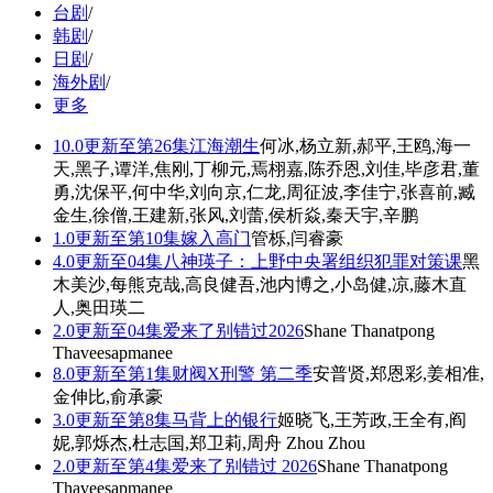
台剧
/
韩剧
/
日剧
/
海外剧
/
更多
10.0
更新至第26集
江海潮生
何冰,杨立新,郝平,王鸥,海一
天,黑子,谭洋,焦刚,丁柳元,焉栩嘉,陈乔恩,刘佳,毕彦君,董
勇,沈保平,何中华,刘向京,仁龙,周征波,李佳宁,张喜前,臧
金生,徐僧,王建新,张风,刘蕾,侯析焱,秦天宇,辛鹏
1.0
更新至第10集
嫁入高门
管栎,闫睿豪
4.0
更新至04集
八神瑛子：上野中央署组织犯罪对策课
黑
木美沙,每熊克哉,高良健吾,池内博之,小岛健,凉,藤木直
人,奥田瑛二
2.0
更新至04集
爱来了别错过2026
Shane Thanatpong
Thaveesapmanee
8.0
更新至第1集
财阀X刑警 第二季
安普贤,郑恩彩,姜相准,
金伸比,俞承豪
3.0
更新至第8集
马背上的银行
姬晓飞,王芳政,王全有,阎
妮,郭烁杰,杜志国,郑卫莉,周舟 Zhou Zhou
2.0
更新至第4集
爱来了别错过 2026
Shane Thanatpong
Thaveesapmanee