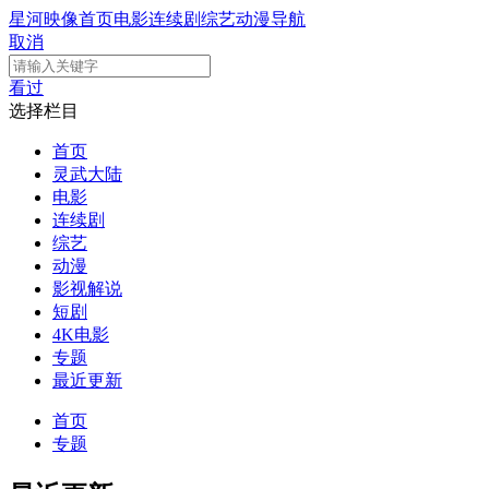
星河映像
首页
电影
连续剧
综艺
动漫
导航
取消
看过
选择栏目
首页
灵武大陆
电影
连续剧
综艺
动漫
影视解说
短剧
4K电影
专题
最近更新
首页
专题