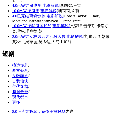
Tofano
4.0
已完结
鬼也笑[电影解说]
李国煌,王雷
10.0
已完结
鬼皮[电影解说]
胡茵茵,孟莉
4.0
已完结
离魂惊梦[电影解说]
Robert Taylor ... Barry
Moreland,Barbara Stanwyck ... Irene Trent
10.0
已完结
猛鬼屋1959[电影解说]
文森特·普莱斯,卡洛尔·
奥玛特,理查德·朗
2.0
已完结
女校风云之邪教入侵[电影解说]
刘青云,周慧敏,
黄秋生,吴家丽,吴孟达,大岛由加利
短剧
擦边短剧
/
爽文短剧
/
反转爽剧
/
古装仙侠
/
年代穿越
/
脑洞悬疑
/
现代都市
/
更多
8.0
正片
红妆弈：嫁傻王揽风华
内详