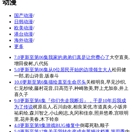
动漫
国产动漫
/
日韩动漫
/
欧美动漫
/
港台动漫
/
海外动漫
/
更多
7.0
更新至第06集
我家的弟弟们真是让您费心了
大空直美,
增田俊树,八代拓
5.0
更新至第06集
从0位居民开始的边境领主大人
松田健
一郎,若山诗音,坂泰斗
10.0
更新至第6集
描绘直至生命尽头
关根明良,早见沙织,
仁见纱绫,藤村花音,日高范子,种崎敦美,野上尤加奈,井上
喜久子
9.0
更新至第6集
『你们先走我断后』，于是10年后我成
为了传说
梶原岳人,石川由依,相良茉优,市道真央,小坂井
祐莉绘,森川智之,小山刚志,丸冈和佳奈,照井悠希,宫咲明
里,花井美春,木下铃奈
4.0
更新至第9集
游戏BUG修复中
倒霉死勒,顺子
5.0
更新至第17集
关于我转生变成史莱姆这档事 第四季
内