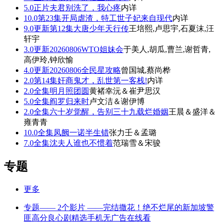
5.0
正片
夫君别洗了，我心疼
内详
10.0
第23集
开局虐渣，特工世子妃来自现代
内详
9.0
更新第12集
大唐少年天行传
王培熙,卢思宇,石夏沫,汪
轩宇
3.0
更新20260806
WTO姐妹会
于美人,胡瓜,曹兰,谢哲青,
高伊玲,钟欣愉
4.0
更新20260806
全民星攻略
曾国城,蔡尚桦
2.0
第14集
奸商鬼才，乱世第一客栈!
内详
2.0
全集
明月照团圆
黄褚幸沅＆崔尹思汉
5.0
全集
阎罗归来时
卢文洁＆谢伊博
2.0
全集
六十岁觉醒，告别三十九载烂婚姻
王晨＆盛洋＆
雍青青
10.0
全集
凤阙一诺半生错
张力壬＆孟璐
7.0
全集
沈夫人谁也不惯着
范瑞雪＆宋骏
专题
更多
专题
—— 2个影片 ——
完结撒花！绝不烂尾的新加坡警
匪高分良心剧精选手机无广告在线看