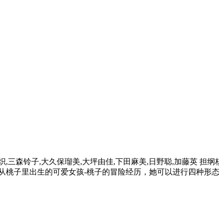
织,三森铃子,大久保瑠美,大坪由佳,下田麻美,日野聪,加藤英 担
从桃子里出生的可爱女孩-桃子的冒险经历，她可以进行四种形