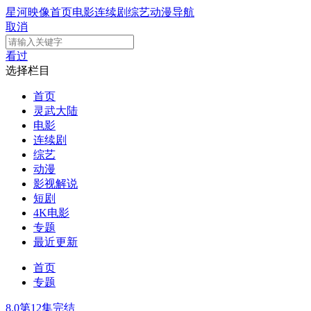
星河映像
首页
电影
连续剧
综艺
动漫
导航
取消
看过
选择栏目
首页
灵武大陆
电影
连续剧
综艺
动漫
影视解说
短剧
4K电影
专题
最近更新
首页
专题
8.0
第12集完结