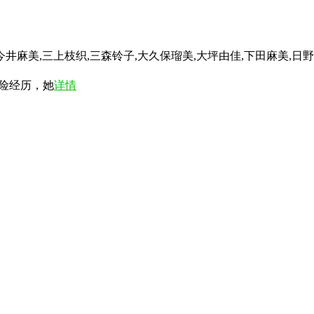
今井麻美,三上枝织,三森铃子,大久保瑠美,大坪由佳,下田麻美,日
险经历，她
详情