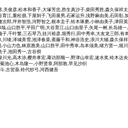
彦,关俊彦,松本和香子,大塚芳忠,胜生真沙子,柴田秀胜,森久保祥太
谷育江,重松朋,下屋则子,飞田展男,石冢运升,浅野麻由美,石田彰,
健次郎,坪井智浩,河野智之,根本圭子,铃木琢磨,小林由美子,津田
哉,山口胜平,平田广明,大谷育江,山口由里子,矢尾一树,长岛雄一
顺子,千叶繁,三石琴乃,挂川裕彦,堀秀行,田中秀幸,大友龙三郎,有
久川绫,泽城美雪,池泽春菜,斋藤千和,神谷浩史,浪川大辅,森久保祥
,小山力也,林原惠美,山口胜平,田中秀幸,岛本须美,绪方贤一,堀
法子,池田秀一,古谷彻
绿川光,高木涉,樱井孝宏,诹访部顺一,野津山幸宏,速水奖,铃木达央
菊池心,木岛隆一,小野贤章,阿部敦,早见沙织
斗,古贺葵,铃代纱弓,河西健吾