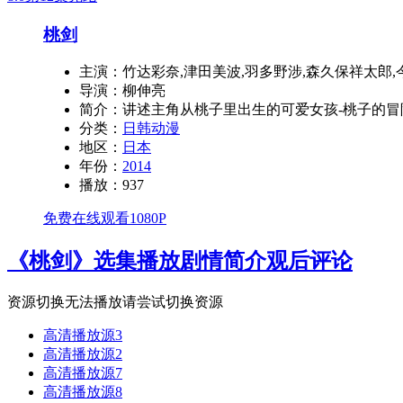
桃剑
主演：
竹达彩奈,津田美波,羽多野涉,森久保祥太郎,
导演：
柳伸亮
简介：
讲述主角从桃子里出生的可爱女孩-桃子的冒
分类：
日韩动漫
地区：
日本
年份：
2014
播放：
937
免费在线观看1080P
《桃剑》选集播放
剧情简介
观后评论
资源切换
无法播放请尝试切换资源
高清播放源3
高清播放源2
高清播放源7
高清播放源8