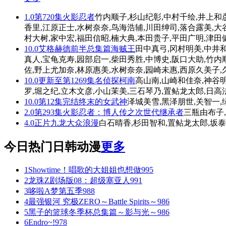
1.0
第720集
火影忍者
竹内顺子,杉山纪彰,中村千绘,井上和
香里,江原正士,水树奈奈,鸟海浩辅,川田绅司,落合露美,大
村大树,家中宏,福田信昭,楠大典,本田贵子,平田广明,津田
10.0
艾格赫德前半总集篇
海贼王
田中真弓,冈村明美,中井和
真人,宝龟克寿,园部启一,柴田秀胜,中博史,阪口大助,竹内
佐,野上尤加奈,林原惠美,水树奈奈,园崎未惠,西原久美子,
10.0
更新至第1269集
名侦探柯南
高山南,山崎和佳奈,神谷明
罗,堀之纪,立木文彦,小山茉美,三石琴乃,置鲇龙太郎,日高
10.0
第12集完结
终末的女武神
泽城美雪,黑泽朋世,关智一,
2.0
第293集
火影忍者：博人传之次世代继承者
三瓶由布子,
4.0
正片
九龙大众浪漫
白石晴香,杉田智和,置鲇龙太郎,坂泰
今日热门日韩动漫
更多
1
Showtime！唱歌的大姐姐也想做
995
2
龙珠Z剧场版08：超级塞亚人
991
3
哆啦A梦第五季
988
4
最强银河 究极ZERO～Battle Spirits～
986
5
黑子的篮球冬季杯总集篇～影与光～
986
6
Endro~!
978