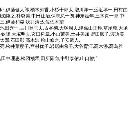
郎,伊藤健太郎,柚木凉香,小杉十郎太,增川洋一,远近孝一,田村由
加濑康之,朴璐美,中田让治,保志总一朗,神奈延年,三木真一郎,中
英三,伊藤和晃,浅井清己,佐佐木望
,池田秀一,古川登志夫,古谷彻,大塚周夫,津嘉山正种,草尾毅,大场
本钦隆,大塚明夫,玄田哲章,小山茉美,土井美加,野田顺子,渡边美
太郎,石田彰,高木涉,桧山修之,子安武人,
川亮,松井菜樱子,宫村优子,岩居由希子,大谷育江,高木涉,高岛雅
,田中理惠,松冈祯丞,田所阳向,中野泰佑,山口智广