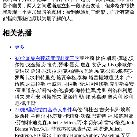
是个幽灵，两人之间逐渐建立起一段秘密友谊，但米格尔很快
就发现一个更加黑暗的真相：费利佩遭到了绑架，而所有迹象
都指向那些他原以为最了解的人。
相关热播
更多
9.0
全08集
白莲花度假村第三季
莱丝莉·比伯,凯莉·库恩,沃
尔顿·戈金斯,莎拉·凯瑟琳·霍克,詹森·艾萨克,Lisa,米歇尔·
莫纳汉,萨姆·尼沃拉,列克·帕特拉瓦迪,帕克·波西,娜塔莎·
罗斯韦尔,帕特里克·施瓦辛格,泰梅·塔普提姆通,艾米·卢·
伍德,尼古拉斯·杜威内,阿纳斯·费达拉维修斯,克里斯蒂安
·富里道尔,斯科特·格伦,多姆·海特拉库,尤里·科洛科利尼
科夫,朱利安·科斯托夫,夏洛特·勒·邦,莫嘉娜·奥莱利,沙利
尼·佩里斯
7.0
第8集完结
白宫杀人事件
乌佐·阿杜巴,吉安卡罗·埃斯
波西托,兰道尔·朴,苏珊·卡莉奇·沃森,巴雷特·福,埃德温娜
·芬德利·迪克森,Juliette Jeffers,阿·米切尔,布雷特·塔克,Jodi
Bianca Wise,保罗·菲兹杰拉德,素玛立·蒙塔诺,Julieth
Restrepo,J·D·霍尔,Timothy Hornor,Aubrey Wakeling,安庆