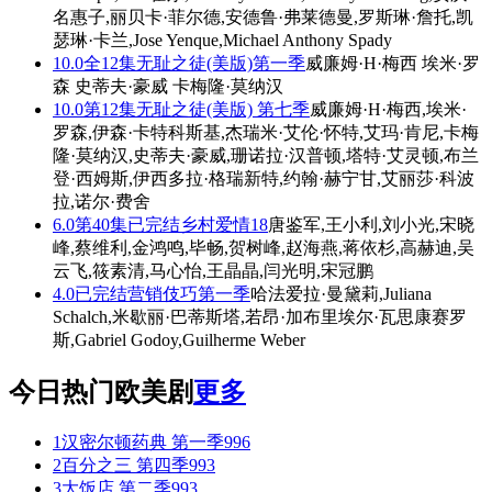
名惠子,丽贝卡·菲尔德,安德鲁·弗莱德曼,罗斯琳·詹托,凯
瑟琳·卡兰,Jose Yenque,Michael Anthony Spady
10.0
全12集
无耻之徒(美版)第一季
威廉姆·H·梅西 埃米·罗
森 史蒂夫·豪威 卡梅隆·莫纳汉
10.0
第12集
无耻之徒(美版) 第七季
威廉姆·H·梅西,埃米·
罗森,伊森·卡特科斯基,杰瑞米·艾伦·怀特,艾玛·肯尼,卡梅
隆·莫纳汉,史蒂夫·豪威,珊诺拉·汉普顿,塔特·艾灵顿,布兰
登·西姆斯,伊西多拉·格瑞新特,约翰·赫宁甘,艾丽莎·科波
拉,诺尔·费舍
6.0
第40集已完结
乡村爱情18
唐鉴军,王小利,刘小光,宋晓
峰,蔡维利,金鸿鸣,毕畅,贺树峰,赵海燕,蒋依杉,高赫迪,吴
云飞,筱素清,马心怡,王晶晶,闫光明,宋冠鹏
4.0
已完结
营销伎巧第一季
哈法爱拉·曼黛莉,Juliana
Schalch,米歇丽·巴蒂斯塔,若昂·加布里埃尔·瓦思康赛罗
斯,Gabriel Godoy,Guilherme Weber
今日热门欧美剧
更多
1
汉密尔顿药典 第一季
996
2
百分之三 第四季
993
3
大饭店 第二季
993