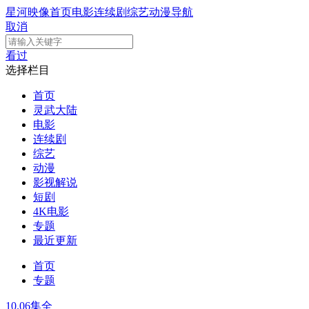
星河映像
首页
电影
连续剧
综艺
动漫
导航
取消
看过
选择栏目
首页
灵武大陆
电影
连续剧
综艺
动漫
影视解说
短剧
4K电影
专题
最近更新
首页
专题
10.0
6集全