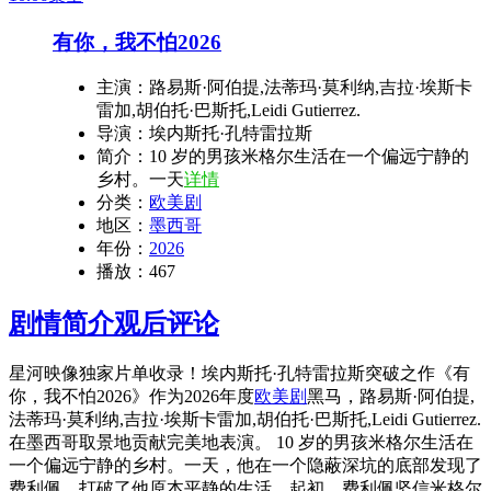
有你，我不怕2026
主演：
路易斯·阿伯提,法蒂玛·莫利纳,吉拉·埃斯卡
雷加,胡伯托·巴斯托,Leidi Gutierrez.
导演：
埃内斯托·孔特雷拉斯
简介：
10 岁的男孩米格尔生活在一个偏远宁静的
乡村。一天
详情
分类：
欧美剧
地区：
墨西哥
年份：
2026
播放：
467
剧情简介
观后评论
星河映像独家片单收录！埃内斯托·孔特雷拉斯突破之作《有
你，我不怕2026》作为2026年度
欧美剧
黑马，路易斯·阿伯提,
法蒂玛·莫利纳,吉拉·埃斯卡雷加,胡伯托·巴斯托,Leidi Gutierrez.
在墨西哥取景地贡献完美地表演。 10 岁的男孩米格尔生活在
一个偏远宁静的乡村。一天，他在一个隐蔽深坑的底部发现了
费利佩，打破了他原本平静的生活。起初，费利佩坚信米格尔