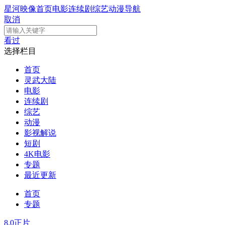
星河映像
首页
电影
连续剧
综艺
动漫
导航
取消
看过
选择栏目
首页
灵武大陆
电影
连续剧
综艺
动漫
影视解说
短剧
4K电影
专题
最近更新
首页
专题
8.0
正片