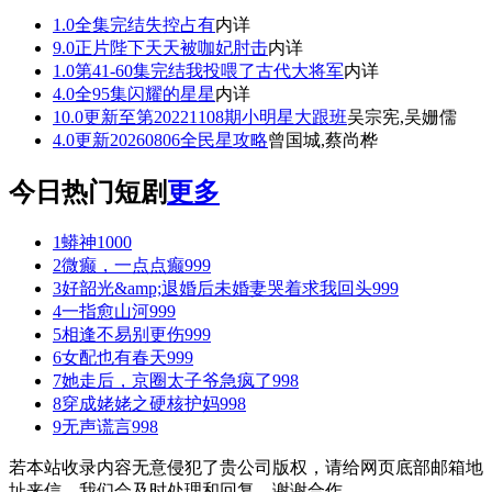
1.0
全集完结
失控占有
内详
9.0
正片
陛下天天被咖妃肘击
内详
1.0
第41-60集完结
我投喂了古代大将军
内详
4.0
全95集
闪耀的星星
内详
10.0
更新至第20221108期
小明星大跟班
吴宗宪,吴姗儒
4.0
更新20260806
全民星攻略
曾国城,蔡尚桦
今日热门短剧
更多
1
蟒神
1000
2
微癫，一点点癫
999
3
好韶光&amp;退婚后未婚妻哭着求我回头
999
4
一指愈山河
999
5
相逢不易别更伤
999
6
女配也有春天
999
7
她走后，京圈太子爷急疯了
998
8
穿成姥姥之硬核护妈
998
9
无声谎言
998
若本站收录内容无意侵犯了贵公司版权，请给网页底部邮箱地
址来信，我们会及时处理和回复，谢谢合作。