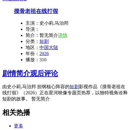
摸骨老祖在线打假
主演：
史小莉,马治邦
导演：
简介：
暂无简介
详情
分类：
短剧
地区：
中国大陆
年份：
2026
播放：
310
剧情简介
观后评论
由史小莉,马治邦 担纲核心阵容的
短剧
影视作品《摸骨老祖在
线打假》（2026）正在星河映像专题页热荐，以独特视角诠释
短剧的故事。 暂无简介
相关热播
更多