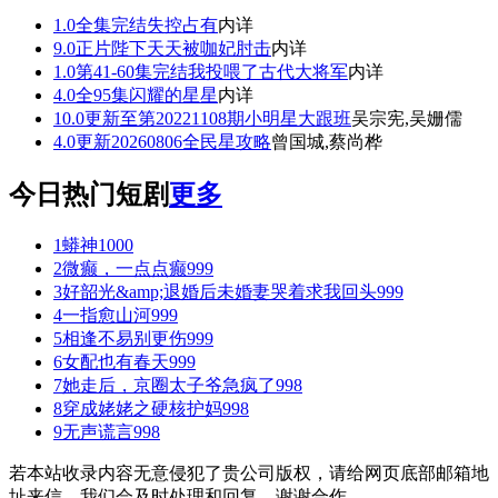
1.0
全集完结
失控占有
内详
9.0
正片
陛下天天被咖妃肘击
内详
1.0
第41-60集完结
我投喂了古代大将军
内详
4.0
全95集
闪耀的星星
内详
10.0
更新至第20221108期
小明星大跟班
吴宗宪,吴姗儒
4.0
更新20260806
全民星攻略
曾国城,蔡尚桦
今日热门短剧
更多
1
蟒神
1000
2
微癫，一点点癫
999
3
好韶光&amp;退婚后未婚妻哭着求我回头
999
4
一指愈山河
999
5
相逢不易别更伤
999
6
女配也有春天
999
7
她走后，京圈太子爷急疯了
998
8
穿成姥姥之硬核护妈
998
9
无声谎言
998
若本站收录内容无意侵犯了贵公司版权，请给网页底部邮箱地
址来信，我们会及时处理和回复，谢谢合作。