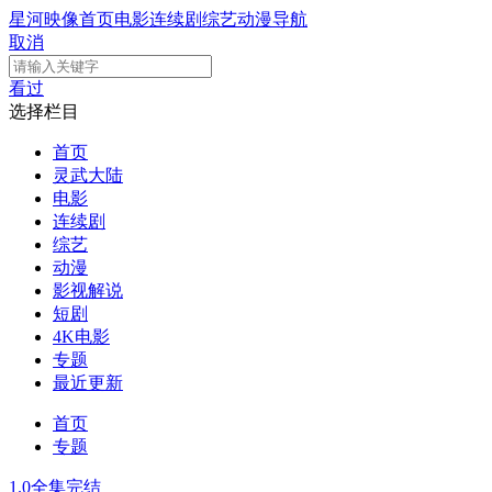
星河映像
首页
电影
连续剧
综艺
动漫
导航
取消
看过
选择栏目
首页
灵武大陆
电影
连续剧
综艺
动漫
影视解说
短剧
4K电影
专题
最近更新
首页
专题
1.0
全集完结