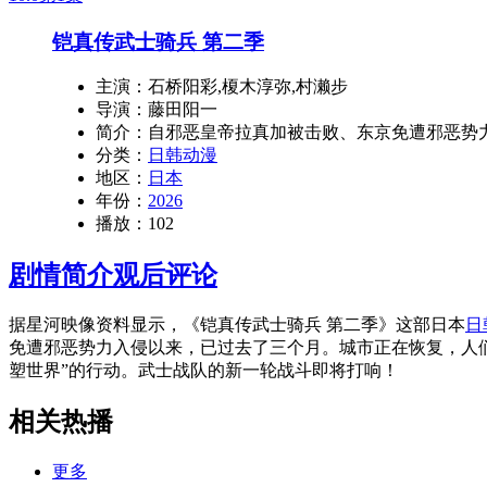
铠真传武士骑兵 第二季
主演：
石桥阳彩,榎木淳弥,村濑步
导演：
藤田阳一
简介：
自邪恶皇帝拉真加被击败、东京免遭邪恶势
分类：
日韩动漫
地区：
日本
年份：
2026
播放：
102
剧情简介
观后评论
据星河映像资料显示，《铠真传武士骑兵 第二季》这部日本
日
免遭邪恶势力入侵以来，已过去了三个月。城市正在恢复，人们
塑世界”的行动。武士战队的新一轮战斗即将打响！
相关热播
更多