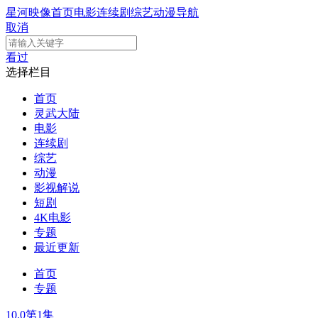
星河映像
首页
电影
连续剧
综艺
动漫
导航
取消
看过
选择栏目
首页
灵武大陆
电影
连续剧
综艺
动漫
影视解说
短剧
4K电影
专题
最近更新
首页
专题
10.0
第1集