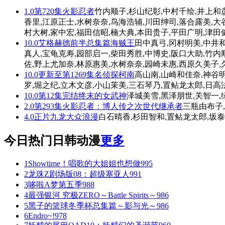
1.0
第720集
火影忍者
竹内顺子,杉山纪彰,中村千绘,井上和
香里,江原正士,水树奈奈,鸟海浩辅,川田绅司,落合露美,大
村大树,家中宏,福田信昭,楠大典,本田贵子,平田广明,津田
10.0
艾格赫德前半总集篇
海贼王
田中真弓,冈村明美,中井和
真人,宝龟克寿,园部启一,柴田秀胜,中博史,阪口大助,竹内
佐,野上尤加奈,林原惠美,水树奈奈,园崎未惠,西原久美子,
10.0
更新至第1269集
名侦探柯南
高山南,山崎和佳奈,神谷明
罗,堀之纪,立木文彦,小山茉美,三石琴乃,置鲇龙太郎,日高
10.0
第12集完结
终末的女武神
泽城美雪,黑泽朋世,关智一,
2.0
第293集
火影忍者：博人传之次世代继承者
三瓶由布子,
4.0
正片
九龙大众浪漫
白石晴香,杉田智和,置鲇龙太郎,坂泰
今日热门日韩动漫
更多
1
Showtime！唱歌的大姐姐也想做
995
2
龙珠Z剧场版08：超级塞亚人
991
3
哆啦A梦第五季
988
4
最强银河 究极ZERO～Battle Spirits～
986
5
黑子的篮球冬季杯总集篇～影与光～
986
6
Endro~!
978