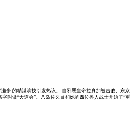
,村濑步 的精湛演技引发热议。 自邪恶皇帝拉真加被击败、东京
字叫做“天道会”。八岛佐久目和她的四位兽人战士开始了“重