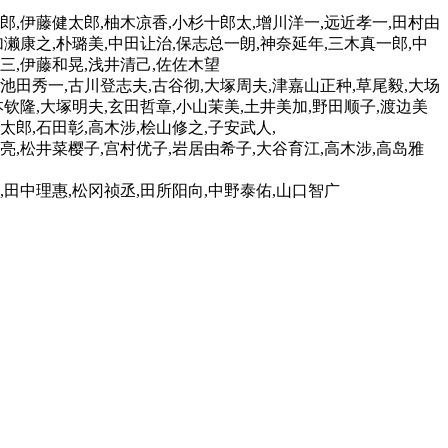
郎,伊藤健太郎,柚木凉香,小杉十郎太,增川洋一,远近孝一,田村由
加濑康之,朴璐美,中田让治,保志总一朗,神奈延年,三木真一郎,中
英三,伊藤和晃,浅井清己,佐佐木望
,池田秀一,古川登志夫,古谷彻,大塚周夫,津嘉山正种,草尾毅,大场
本钦隆,大塚明夫,玄田哲章,小山茉美,土井美加,野田顺子,渡边美
太郎,石田彰,高木涉,桧山修之,子安武人,
川亮,松井菜樱子,宫村优子,岩居由希子,大谷育江,高木涉,高岛雅
,田中理惠,松冈祯丞,田所阳向,中野泰佑,山口智广