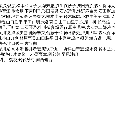
彦,关俊彦,松本和香子,大塚芳忠,胜生真沙子,柴田秀胜,森久保祥太
谷育江,重松朋,下屋则子,飞田展男,石冢运升,浅野麻由美,石田彰,
健次郎,坪井智浩,河野智之,根本圭子,铃木琢磨,小林由美子,津田
哉,山口胜平,平田广明,大谷育江,山口由里子,矢尾一树,长岛雄一
顺子,千叶繁,三石琴乃,挂川裕彦,堀秀行,田中秀幸,大友龙三郎,有
久川绫,泽城美雪,池泽春菜,斋藤千和,神谷浩史,浪川大辅,森久保祥
,小山力也,林原惠美,山口胜平,田中秀幸,岛本须美,绪方贤一,堀
法子,池田秀一,古谷彻
绿川光,高木涉,樱井孝宏,诹访部顺一,野津山幸宏,速水奖,铃木达央
菊池心,木岛隆一,小野贤章,阿部敦,早见沙织
斗,古贺葵,铃代纱弓,河西健吾