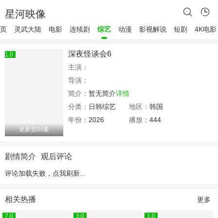
星河映像
页
灵武大陆
电影
连续剧
综艺
动漫
影视解说
短剧
4K电影
深夜怪谈会6
1.0
主演：
导演：
简介：
暂无简介
详情
分类：
日韩综艺
地区：
韩国
年份：
2026
播放：
444
更新至04集
剧情简介
观后评论
评论加载失败，
点我刷新
...
相关热播
更多
7.0
3.0
1.0