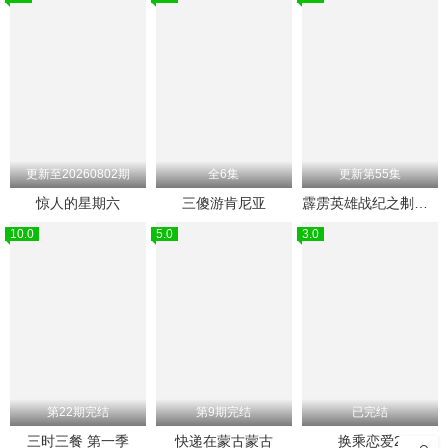
更新至20260802期
全6集
更新第55集
惊人的星期六
三傻游肯尼亚
霹雳英雄战纪之刜伐世界
10.0
5.0
3.0
第22期完结
第9期完结
已完结
三时三餐 第一季
快递在蒙古蒙古
换乘恋爱2