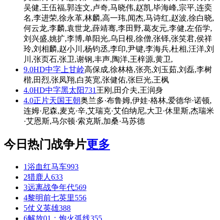
吴健,王伍福,郭连文,卢奇,马晓伟,赵凯,毕海峰,宗平,连奕
名,李进荣,徐永革,林麟,高一玮,闻杰,马诗红,赵波,徐白晓,
何云龙,李麟,袁世龙,薛靖骞,李田野,葛友元,李健,左佰学,
刘兴盛,姚扩,李博,单阳光,乌日根,徐僧,张铎,张笑君,侯祥
玲,刘相麟,赵小川,杨钧丞,李印,尹键,李海兵,杜相,汪洋,刘
川,张页石,张卫,谢钢,丰声,陶洋,王梓源,黄卫,
9.0
HD中字
上甘岭
高保成,徐林格,张亮,刘玉茹,刘磊,李树
楷,田烈,张凤翔,白英宽,张健佑,张巨光,王枫
4.0
HD中字
黑太阳731
王刚,田介夫,王润身
4.0
正片
天国王朝
奥兰多·布鲁姆,伊娃·格林,爱德华·诺顿,
连姆·尼森,麦克·辛,艾瑞克·艾伯纳尼,大卫·休里斯,杰瑞米
·艾恩斯,马尔顿·索克斯,加桑·马苏德
今日热门战争片
更多
1
浴血红马车
993
2
猎鹿人
633
3
远离战争年代
569
4
黎明前七英里
556
5
仗义英雄
388
6
解放01：炮火弧线
355