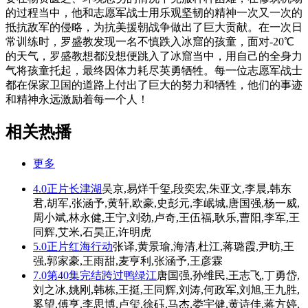
的过程当中，他和志愿军战士用乐观坚韧的精神一次又一次的
抵抗敌军的侵略，为抗美援朝战争做出了巨大贡献。在一次日
常训练时，罗盛教发现一名不慎跌入冰窟的孩童，面对-20℃
的天气，罗盛教想都没想便跳入了冰窟当中，用自己的全身力
气将孩童托起，最终因体力耗尽英勇牺牲。每一位志愿军战士
都在保家卫国的道路上付出了巨大的努力和牺牲，他们的事迹
和精神永远激励着每一个人！
相关热播
更多
4.0
正片
长津湖
吴京,易烊千玺,段奕宏,朱亚文,李晨,韩东
君,胡军,张涵予,黄轩,欧豪,史彭元,李岷城,唐国强,杨一威,
周小斌,林永健,王宁,刘劲,卢奇,王伍福,耿乐,曹阳,李军,王
同辉,艾米,石昊正,许明虎
5.0
正片
红海行动
张译,黄景瑜,海清,杜江,蒋璐霞,尹昉,王
强,郭家豪,王雨甜,麦亨利,张涵予,王彦霖
7.0
第40集完结
跨过鸭绿江
唐国强,孙维民,王志飞,丁勇岱,
刘之冰,姚刚,韩栋,王挺,王同辉,刘涛,何政军,刘旭,王九胜,
奚望,傅亨,李思博,卢玺,徐砡,马杰,娄宇健,黄诗佳,蒋方婷,