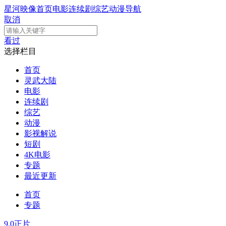
星河映像
首页
电影
连续剧
综艺
动漫
导航
取消
看过
选择栏目
首页
灵武大陆
电影
连续剧
综艺
动漫
影视解说
短剧
4K电影
专题
最近更新
首页
专题
9.0
正片