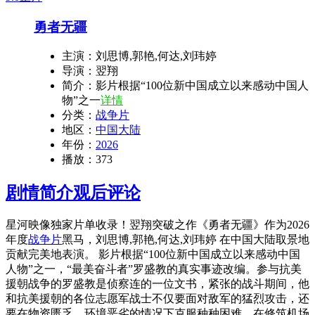
勇者无疆
主演：
刘思博,郭艳,何达,刘玮婷
导演：
翌翔
简介：
影片根据“100位新中国成立以来感动中国人
物”之一
详情
分类：
战争片
地区：
中国大陆
年份：
2026
播放：
373
剧情简介
观后评论
星河映像独家片单收录！翌翔突破之作《勇者无疆》作为2026
年度
战争片
黑马，刘思博,郭艳,何达,刘玮婷 在中国大陆取景地
贡献完美地表演。 影片根据“100位新中国成立以来感动中国
人物”之一，“最美奋斗者”罗盛教的真实事迹改编。参与抗美
援朝战争的罗盛教是侦察连的一位文书，紧张的战斗期间，他
和抗美援朝的各位志愿军战士不仅要面对敌军的猛烈攻击，还
要在物资匮乏、环境恶劣的情况下克服种种困难，在修筑机场