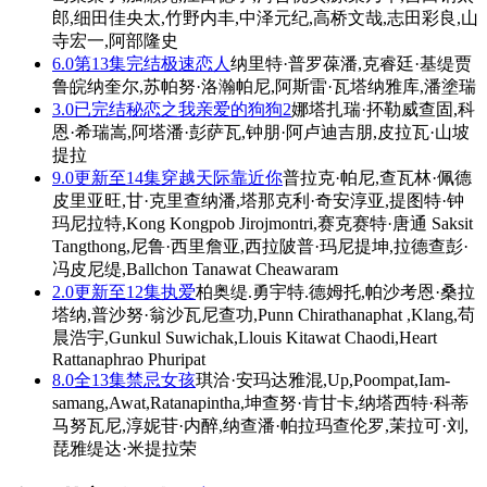
郎,细田佳央太,竹野内丰,中泽元纪,高桥文哉,志田彩良,山
寺宏一,阿部隆史
6.0
第13集完结
极速恋人
纳里特·普罗葆潘,克睿廷·基缇贾
鲁皖纳奎尔,苏帕努·洛瀚帕尼,阿斯雷·瓦塔纳雅库,潘塗瑞
3.0
已完结
秘恋之我亲爱的狗狗2
娜塔扎瑞·抔勒威查固,科
恩·希瑞嵩,阿塔潘·彭萨瓦,钟朋·阿卢迪吉朋,皮拉瓦·山坡
提拉
9.0
更新至14集
穿越天际靠近你
普拉克·帕尼,查瓦林·佩德
皮里亚旺,甘·克里查纳潘,塔那克利·奇安淳亚,提图特·钟
玛尼拉特,Kong Kongpob Jirojmontri,赛克赛特·唐通 Saksit
Tangthong,尼鲁·西里詹亚,西拉陂普·玛尼提坤,拉德查彭·
冯皮尼缇,Ballchon Tanawat Cheawaram
2.0
更新至12集
执爱
柏奥缇.勇宇特.德姆托,帕沙考恩·桑拉
塔纳,普沙努·翁沙瓦尼查功,Punn Chirathanaphat ​​​,Klang,苟
晨浩宇,Gunkul Suwichak,Llouis Kitawat Chaodi,Heart
Rattanaphrao Phuripat
8.0
全13集
禁忌女孩
琪洽·安玛达雅混,Up,Poompat,Iam-
samang,Awat,Ratanapintha,坤查努·肯甘卡,纳塔西特·科蒂
马努瓦尼,淳妮苷·内醉,纳查潘·帕拉玛查伦罗,茉拉可·刘,
琵雅缇达·米提拉荣