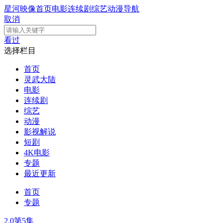
星河映像
首页
电影
连续剧
综艺
动漫
导航
取消
看过
选择栏目
首页
灵武大陆
电影
连续剧
综艺
动漫
影视解说
短剧
4K电影
专题
最近更新
首页
专题
2.0
第5集