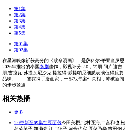
第1集
第2集
第3集
第4集
第5集
第01集
第02集
在星河映像斩获高分的《致命漫画》，是萨科尔·蒂亚查罗恩
2026年推出的泰国
泰剧
佳作，影视评分:2.0，钟朋·阿卢迪吉
朋,吉拉瓦·苏提瓦尼沙克,提拉得·威提帕尼细腻表演值得反复
品味。 警探携手漫画家，一起找寻案件真相，冲破新闻
的步步紧逼。
相关热播
更多
1.0
更新至69集
红豆面包
今田美樱,北村匠海,二宫和也,松
岛菜菜子,加濑亮,江口德子,河合优实,原菜乃华,吉田钢太