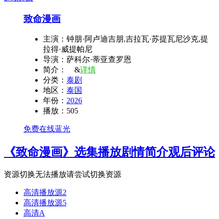
致命漫画
主演：
钟朋·阿卢迪吉朋,吉拉瓦·苏提瓦尼沙克,提
拉得·威提帕尼
导演：
萨科尔·蒂亚查罗恩
简介：
&
详情
分类：
泰剧
地区：
泰国
年份：
2026
播放：
505
免费在线蓝光
《致命漫画》选集播放
剧情简介
观后评论
资源切换
无法播放请尝试切换资源
高清播放源2
高清播放源5
高清A