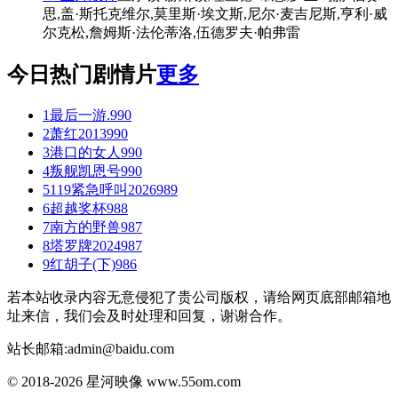
思,盖·斯托克维尔,莫里斯·埃文斯,尼尔·麦吉尼斯,亨利·威
尔克松,詹姆斯·法伦蒂洛,伍德罗夫·帕弗雷
今日热门剧情片
更多
1
最后一游.
990
2
萧红2013
990
3
港口的女人
990
4
叛舰凯恩号
990
5
119紧急呼叫2026
989
6
超越奖杯
988
7
南方的野兽
987
8
塔罗牌2024
987
9
红胡子(下)
986
若本站收录内容无意侵犯了贵公司版权，请给网页底部邮箱地
址来信，我们会及时处理和回复，谢谢合作。
站长邮箱:admin@baidu.com
© 2018-2026 星河映像 www.55om.com