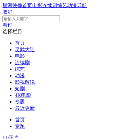
星河映像
首页
电影
连续剧
综艺
动漫
导航
取消
看过
选择栏目
首页
灵武大陆
电影
连续剧
综艺
动漫
影视解说
短剧
4K电影
专题
最近更新
首页
专题
1.0
正片