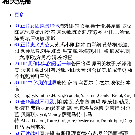
相关热播
更多
3.0
正片
女囚风暴1995
周秀娜,钟欣潼,吴千语,吴家丽,陈滢,
陈庭欣,夏嫣,郭奕芯,袁嘉敏,陈嘉莉,李彩桦,孙佳君,汤怡,
陈美诗,庄锶敏,李影
6.0
正片
忠犬八公
大黄,冯小刚,陈冲,白举纲,黄楚桐,钱波,
阳博,薛旭春,刘军,张磊,钟艾霖,谷海燕,杜世梅,廖家军,刘
十六,李欧,方勇,徐清,仝籽橙
2.0
HD
我和妈妈的最后一年
菅田将晖,原田美枝子,长泽雅
美,永濑正敏,北村有起哉,冈山天音,河合优实,长塚圭史,板
谷由夏,神野三铃
8.0
HD中字
我的世界
玻伦·萨特,乌吾尔·宇杰尔,埃依茄.本
高
尔,Turgay,Kantürk,Hazar,Ergüclü,Yasemin,Çonka,Erdal,Küçü
3.0
全16集
触不可及
弗朗索瓦·克鲁塞,奥玛·希,安娜·勒尼,
奥德雷·弗勒罗,约瑟芬娜·德·摩,克洛蒂尔德·莫莱特,阿尔
芭·贝露琪,Cyril,Mendy,萨丽马特·卡马
特,Absa,Diatou,Toure,Grégoire,Oestermann,Dominique,Daguier
托马·索利韦尔
5.0
正片
战神
查尔顿·赫斯顿,理查德·布恩,罗丝玛丽·福赛