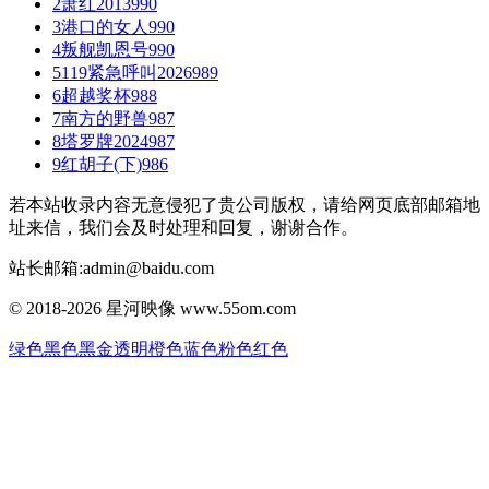
2
萧红2013
990
3
港口的女人
990
4
叛舰凯恩号
990
5
119紧急呼叫2026
989
6
超越奖杯
988
7
南方的野兽
987
8
塔罗牌2024
987
9
红胡子(下)
986
若本站收录内容无意侵犯了贵公司版权，请给网页底部邮箱地
址来信，我们会及时处理和回复，谢谢合作。
站长邮箱:admin@baidu.com
© 2018-2026 星河映像 www.55om.com
绿色
黑色
黑金
透明
橙色
蓝色
粉色
红色