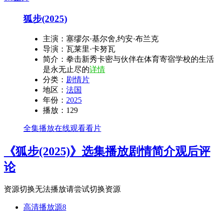
狐步(2025)
主演：
塞缪尔·基尔舍,约安·布兰克
导演：
瓦莱里·卡努瓦
简介：
拳击新秀卡密与伙伴在体育寄宿学校的生活
是永无止尽的
详情
分类：
剧情片
地区：
法国
年份：
2025
播放：
129
全集播放在线观看看片
《狐步(2025)》选集播放
剧情简介
观后评
论
资源切换
无法播放请尝试切换资源
高清播放源8