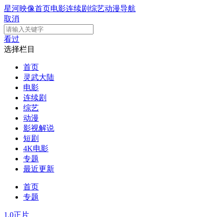
星河映像
首页
电影
连续剧
综艺
动漫
导航
取消
看过
选择栏目
首页
灵武大陆
电影
连续剧
综艺
动漫
影视解说
短剧
4K电影
专题
最近更新
首页
专题
1.0
正片