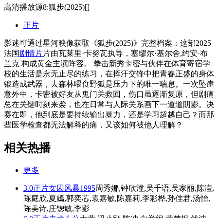
高清播放源8:狐步(2025)[]
正片
影迷可通过星河映像获取《狐步(2025)》完整档案：这部2025
法国
剧情片
片由瓦莱里·卡努瓦执导，塞缪尔·基尔舍,约安·布
兰克 构成黄金主演阵容。 拳击新秀卡密与伙伴在体育寄宿学
校的生活是永无止尽的练习，在挥汗交锋中把青春正盛的身体
锻造成武器，去森林喂食野狐是压力下的唯一喘息。一次坠崖
意外中，卡密被好友从鬼门关救回，伤口虽逐渐复原，但剧痛
总在关键时刻来袭，也在日常与人际关系画下一道道阴影。决
赛在即，他到底是要持续输出暴力，还是学习超越自己？而那
些医学检查都无法解释的痛，又该如何被他人理解？
相关热播
更多
3.0
正片
女囚风暴1995
周秀娜,钟欣潼,吴千语,吴家丽,陈滢,
陈庭欣,夏嫣,郭奕芯,袁嘉敏,陈嘉莉,李彩桦,孙佳君,汤怡,
陈美诗,庄锶敏,李影