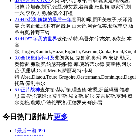
6.0
正片
忠犬八公
大黄,冯小刚,陈冲,白举纲,黄楚桐,钱波,
阳博,薛旭春,刘军,张磊,钟艾霖,谷海燕,杜世梅,廖家军,刘
十六,李欧,方勇,徐清,仝籽橙
2.0
HD
我和妈妈的最后一年
菅田将晖,原田美枝子,长泽雅
美,永濑正敏,北村有起哉,冈山天音,河合优实,长塚圭史,板
谷由夏,神野三铃
8.0
HD中字
我的世界
玻伦·萨特,乌吾尔·宇杰尔,埃依茄.本
高
尔,Turgay,Kantürk,Hazar,Ergüclü,Yasemin,Çonka,Erdal,Küçü
3.0
全16集
触不可及
弗朗索瓦·克鲁塞,奥玛·希,安娜·勒尼,
奥德雷·弗勒罗,约瑟芬娜·德·摩,克洛蒂尔德·莫莱特,阿尔
芭·贝露琪,Cyril,Mendy,萨丽马特·卡马
特,Absa,Diatou,Toure,Grégoire,Oestermann,Dominique,Daguier
托马·索利韦尔
5.0
正片
战神
查尔顿·赫斯顿,理查德·布恩,罗丝玛丽·福赛
思,盖·斯托克维尔,莫里斯·埃文斯,尼尔·麦吉尼斯,亨利·威
尔克松,詹姆斯·法伦蒂洛,伍德罗夫·帕弗雷
今日热门剧情片
更多
1
最后一游.
990