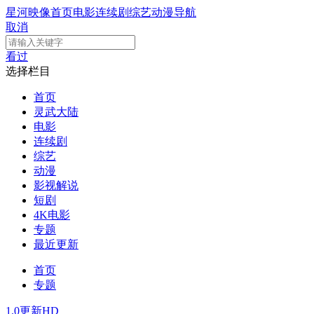
星河映像
首页
电影
连续剧
综艺
动漫
导航
取消
看过
选择栏目
首页
灵武大陆
电影
连续剧
综艺
动漫
影视解说
短剧
4K电影
专题
最近更新
首页
专题
1.0
更新HD