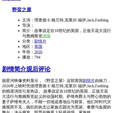
野蛮之屋
主演：
理查德·E·格兰特,克莱尔·福伊,Jack,Farthing
导演：
简介：
故事设定在18世纪的英国，正值天花大流行
与詹姆斯党
详情
分类：
剧情片
地区：
英国
年份：
2026
播放：
794
剧情简介
观后评论
据星河映像资料显示，《野蛮之屋》这部英国
剧情片
由操刀，
2026年上映时凭借理查德·E·格兰特,克莱尔·福伊,Jack,Farthing
的精湛演技引发热议。 故事设定在18世纪的英国，正值天花
大流行与詹姆斯党起义的动荡时期。萨维奇爵士与野心勃勃的
妻子萨维奇夫人，不顾一切地追逐地位与财富。他们对时代灾
难视而不见，疯狂的执念让家族庄园沦为荒诞、奢靡与血腥的
舞台：决斗频发、联盟在晚宴上轻易崩塌，家族姓