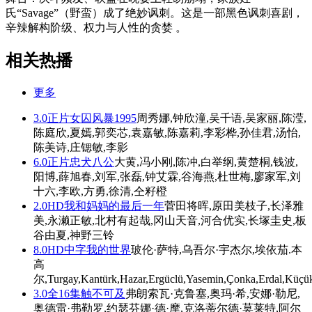
氏“Savage”（野蛮）成了绝妙讽刺。这是一部黑色讽刺喜剧，
辛辣解构阶级、权力与人性的贪婪 。
相关热播
更多
3.0
正片
女囚风暴1995
周秀娜,钟欣潼,吴千语,吴家丽,陈滢,
陈庭欣,夏嫣,郭奕芯,袁嘉敏,陈嘉莉,李彩桦,孙佳君,汤怡,
陈美诗,庄锶敏,李影
6.0
正片
忠犬八公
大黄,冯小刚,陈冲,白举纲,黄楚桐,钱波,
阳博,薛旭春,刘军,张磊,钟艾霖,谷海燕,杜世梅,廖家军,刘
十六,李欧,方勇,徐清,仝籽橙
2.0
HD
我和妈妈的最后一年
菅田将晖,原田美枝子,长泽雅
美,永濑正敏,北村有起哉,冈山天音,河合优实,长塚圭史,板
谷由夏,神野三铃
8.0
HD中字
我的世界
玻伦·萨特,乌吾尔·宇杰尔,埃依茄.本
高
尔,Turgay,Kantürk,Hazar,Ergüclü,Yasemin,Çonka,Erdal,Küçü
3.0
全16集
触不可及
弗朗索瓦·克鲁塞,奥玛·希,安娜·勒尼,
奥德雷·弗勒罗,约瑟芬娜·德·摩,克洛蒂尔德·莫莱特,阿尔