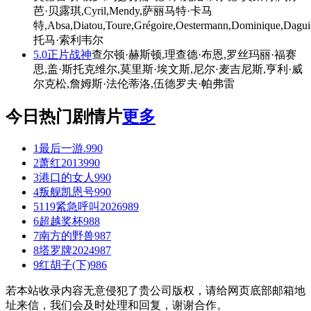
芭·贝露琪,Cyril,Mendy,萨丽马特·卡马
特,Absa,Diatou,Toure,Grégoire,Oestermann,Dominique,Daguier
托马·索利韦尔
5.0
正片
战神
查尔顿·赫斯顿,理查德·布恩,罗丝玛丽·福赛
思,盖·斯托克维尔,莫里斯·埃文斯,尼尔·麦吉尼斯,亨利·威
尔克松,詹姆斯·法伦蒂洛,伍德罗夫·帕弗雷
今日热门剧情片
更多
1
最后一游.
990
2
萧红2013
990
3
港口的女人
990
4
叛舰凯恩号
990
5
119紧急呼叫2026
989
6
超越奖杯
988
7
南方的野兽
987
8
塔罗牌2024
987
9
红胡子(下)
986
若本站收录内容无意侵犯了贵公司版权，请给网页底部邮箱地
址来信，我们会及时处理和回复，谢谢合作。