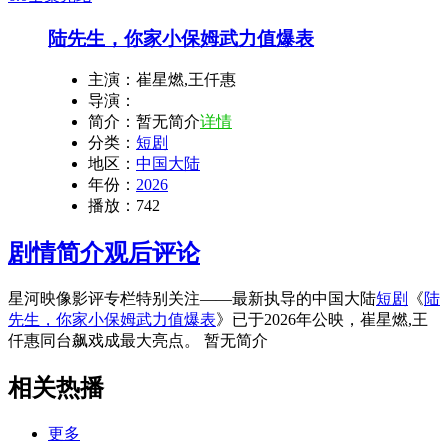
陆先生，你家小保姆武力值爆表
主演：
崔星燃,王仟惠
导演：
简介：
暂无简介
详情
分类：
短剧
地区：
中国大陆
年份：
2026
播放：
742
剧情简介
观后评论
星河映像影评专栏特别关注——最新执导的中国大陆
短剧
《
陆
先生，你家小保姆武力值爆表
》已于2026年公映，崔星燃,王
仟惠同台飙戏成最大亮点。 暂无简介
相关热播
更多