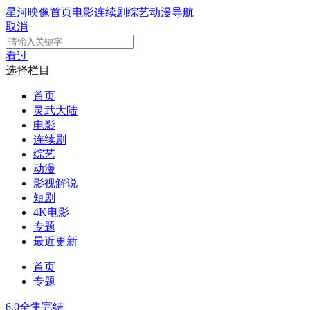
星河映像
首页
电影
连续剧
综艺
动漫
导航
取消
看过
选择栏目
首页
灵武大陆
电影
连续剧
综艺
动漫
影视解说
短剧
4K电影
专题
最近更新
首页
专题
6.0
全集完结