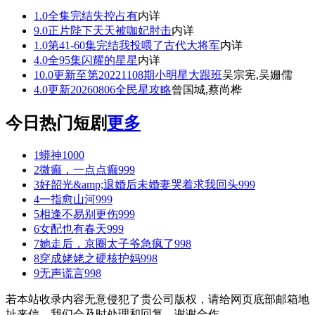
1.0
全集完结
失控占有
内详
9.0
正片
陛下天天被咖妃肘击
内详
1.0
第41-60集完结
我投喂了古代大将军
内详
4.0
全95集
闪耀的星星
内详
10.0
更新至第20221108期
小明星大跟班
吴宗宪,吴姗儒
4.0
更新20260806
全民星攻略
曾国城,蔡尚桦
今日热门短剧
更多
1
蟒神
1000
2
微癫，一点点癫
999
3
好韶光&amp;退婚后未婚妻哭着求我回头
999
4
一指愈山河
999
5
相逢不易别更伤
999
6
女配也有春天
999
7
她走后，京圈太子爷急疯了
998
8
穿成姥姥之硬核护妈
998
9
无声谎言
998
若本站收录内容无意侵犯了贵公司版权，请给网页底部邮箱地
址来信，我们会及时处理和回复，谢谢合作。