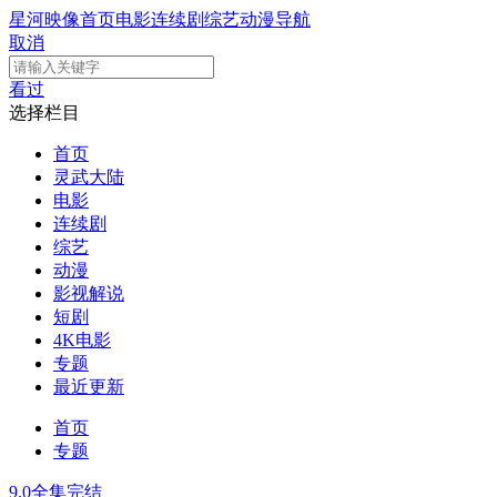
星河映像
首页
电影
连续剧
综艺
动漫
导航
取消
看过
选择栏目
首页
灵武大陆
电影
连续剧
综艺
动漫
影视解说
短剧
4K电影
专题
最近更新
首页
专题
9.0
全集完结