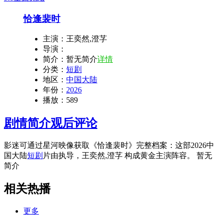
恰逢裴时
主演：
王奕然,澄芓
导演：
简介：
暂无简介
详情
分类：
短剧
地区：
中国大陆
年份：
2026
播放：
589
剧情简介
观后评论
影迷可通过星河映像获取《恰逢裴时》完整档案：这部2026中
国大陆
短剧
片由执导，王奕然,澄芓 构成黄金主演阵容。 暂无
简介
相关热播
更多