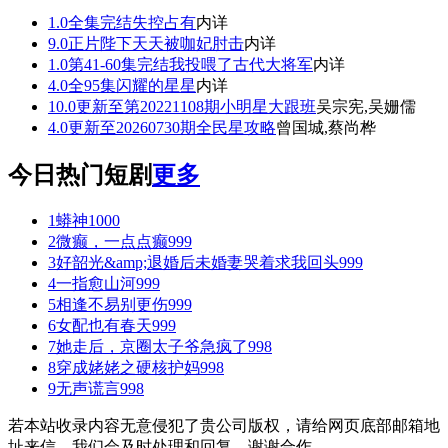
1.0
全集完结
失控占有
内详
9.0
正片
陛下天天被咖妃肘击
内详
1.0
第41-60集完结
我投喂了古代大将军
内详
4.0
全95集
闪耀的星星
内详
10.0
更新至第20221108期
小明星大跟班
吴宗宪,吴姗儒
4.0
更新至20260730期
全民星攻略
曾国城,蔡尚桦
今日热门短剧
更多
1
蟒神
1000
2
微癫，一点点癫
999
3
好韶光&amp;退婚后未婚妻哭着求我回头
999
4
一指愈山河
999
5
相逢不易别更伤
999
6
女配也有春天
999
7
她走后，京圈太子爷急疯了
998
8
穿成姥姥之硬核护妈
998
9
无声谎言
998
若本站收录内容无意侵犯了贵公司版权，请给网页底部邮箱地
址来信，我们会及时处理和回复，谢谢合作。