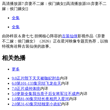
高清播放源7:弃妻不二嫁：侯门嫡女[]
高清播放源10:弃妻不二
嫁：侯门嫡女[]
全集
全集
由孙梓辰＆唐七七 担纲核心阵容的
古装仙侠
影视作品《弃妻
不二嫁：侯门嫡女》（2026）正在星河映像专题页热荐，以独
特视角诠释古装仙侠的故事。
相关热播
更多
9.0
正片
陛下天天被咖妃肘击
内详
6.0
第101-133集完结
飞龙在天
内详
7.0
正片
成何体统
内详
5.0
更新全集
我当质子后女将军泣不成声
内详
1.0
第81-90集完结
长夜相思入星河
内详
2.0
第31-63集完结
独宠小农妃
内详