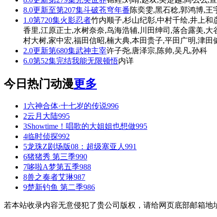
8.0
更新至第207集
斗破苍穹年番
陈奕雯,黑石稔,郭鸿博,王
1.0
第720集
火影忍者
竹内顺子,杉山纪彰,中村千绘,井上和
香里,江原正士,水树奈奈,鸟海浩辅,川田绅司,落合露美,大
村大树,家中宏,福田信昭,楠大典,本田贵子,平田广明,津田
2.0
更新第680集
武神主宰
许子尧,唐泽宗,陈帅,吴凡,孙科
6.0
第52集完结
我能无限顿悟
内详
今日热门动漫
更多
1
六神合体·十七岁的传说
996
2
云月大陆
995
3
Showtime！唱歌的大姐姐也想做
995
4
临时侦探
992
5
龙珠Z剧场版08：超级塞亚人
991
6
猪猪秀 第三季
990
7
哆啦A梦第五季
988
8
兽之奏者艾琳
987
9
楚新钓鱼 第二季
986
若本站收录内容无意侵犯了贵公司版权，请给网页底部邮箱地