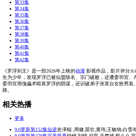
第33集
第34集
第35集
第36集
第37集
第38集
第39集
第40集
第41集
第42集
《罗浮剑主》是一部2026年上映的
动漫
影视作品，影片评分:6
生为少年，发现罗浮已被仙盟除名、宗门破败，还遭委羽宫、
委羽宫用傀儡术暗算罗浮的阴谋，还识破弟子张英台女扮男装
路。
相关热播
更多
9.0
更新第152集
仙逆
史泽鲲 ,周健,苗壮,黄玮,王敏纳,白雪
8.0
更新第279集
完美世界
锦鲤,刘晴,赵双,吴楚越,阎么么,