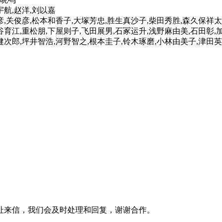
宇航,赵洋,刘以嘉
彦,关俊彦,松本和香子,大塚芳忠,胜生真沙子,柴田秀胜,森久保祥太
谷育江,重松朋,下屋则子,飞田展男,石冢运升,浅野麻由美,石田彰,
健次郎,坪井智浩,河野智之,根本圭子,铃木琢磨,小林由美子,津田
址来信，我们会及时处理和回复，谢谢合作。