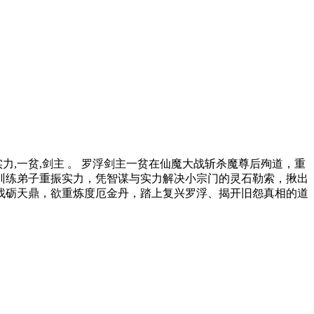
实力,一贫,剑主 。 罗浮剑主一贫在仙魔大战斩杀魔尊后殉道，重
训练弟子重振实力，凭智谋与实力解决小宗门的灵石勒索，揪出
找砺天鼎，欲重炼度厄金丹，踏上复兴罗浮、揭开旧怨真相的道