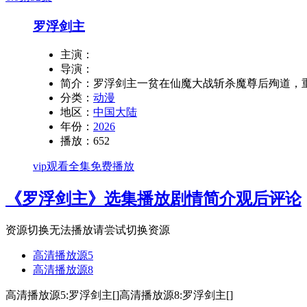
罗浮剑主
主演：
导演：
简介：
罗浮剑主一贫在仙魔大战斩杀魔尊后殉道，
分类：
动漫
地区：
中国大陆
年份：
2026
播放：
652
vip观看全集免费播放
《罗浮剑主》选集播放
剧情简介
观后评论
资源切换
无法播放请尝试切换资源
高清播放源5
高清播放源8
高清播放源5:罗浮剑主[]
高清播放源8:罗浮剑主[]