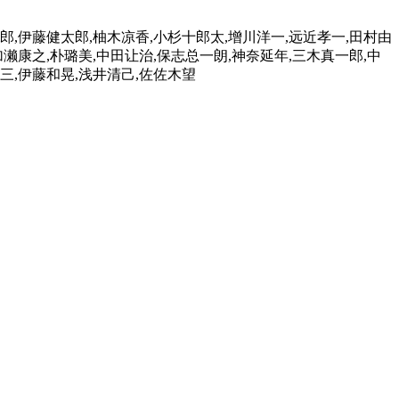
郎,伊藤健太郎,柚木凉香,小杉十郎太,增川洋一,远近孝一,田村由
加濑康之,朴璐美,中田让治,保志总一朗,神奈延年,三木真一郎,中
英三,伊藤和晃,浅井清己,佐佐木望