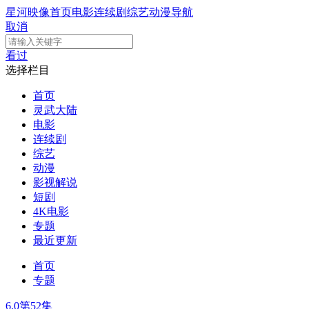
星河映像
首页
电影
连续剧
综艺
动漫
导航
取消
看过
选择栏目
首页
灵武大陆
电影
连续剧
综艺
动漫
影视解说
短剧
4K电影
专题
最近更新
首页
专题
6.0
第52集