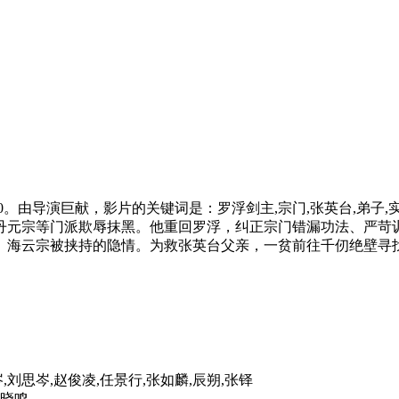
.0。由导演巨献，影片的关键词是：罗浮剑主,宗门,张英台,弟子,
丹元宗等门派欺辱抹黑。他重回罗浮，纠正宗门错漏功法、严苛
、海云宗被挟持的隐情。为救张英台父亲，一贫前往千仞绝壁寻
岑,刘思岑,赵俊凌,任景行,张如麟,辰朔,张铎
宣晓鸣