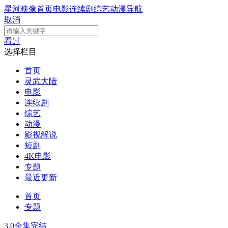
星河映像
首页
电影
连续剧
综艺
动漫
导航
取消
看过
选择栏目
首页
灵武大陆
电影
连续剧
综艺
动漫
影视解说
短剧
4K电影
专题
最近更新
首页
专题
3.0
全集完结