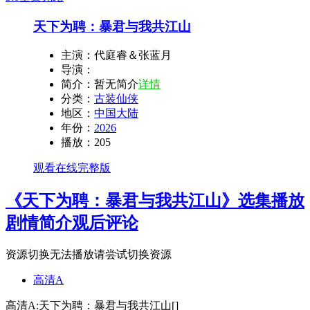
天下为聘：暴君与我共江山
主演：
代庭睿＆张蓝月
导演：
简介：
暂无简介
详情
分类：
古装仙侠
地区：
中国大陆
年份：
2026
播放：
205
观看在线完整版
《天下为聘：暴君与我共江山》选集播放
剧情简介
观后评论
资源切换
无法播放请尝试切换资源
高清A
高清A:天下为聘：暴君与我共江山[]