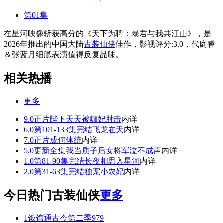
第01集
在星河映像斩获高分的《天下为聘：暴君与我共江山》，是
2026年推出的中国大陆
古装仙侠
佳作，影视评分:3.0，代庭睿
＆张蓝月细腻表演值得反复品味。
相关热播
更多
9.0
正片
陛下天天被咖妃肘击
内详
6.0
第101-133集完结
飞龙在天
内详
7.0
正片
成何体统
内详
5.0
更新全集
我当质子后女将军泣不成声
内详
1.0
第81-90集完结
长夜相思入星河
内详
2.0
第31-63集完结
独宠小农妃
内详
今日热门古装仙侠
更多
1
饭馆通古今第二季
979