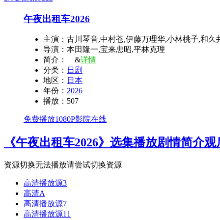
午夜出租车2026
主演：
古川琴音,中村苍,伊藤万理华,小林桃子,和久
导演：
本田隆一,宝来忠昭,平林克理
简介：
&
详情
分类：
日剧
地区：
日本
年份：
2026
播放：
507
免费播放1080P影院在线
《午夜出租车2026》选集播放
剧情简介
观
资源切换
无法播放请尝试切换资源
高清播放源3
高清A
高清播放源7
高清播放源11