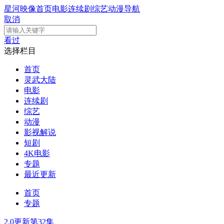
星河映像
首页
电影
连续剧
综艺
动漫
导航
取消
看过
选择栏目
首页
灵武大陆
电影
连续剧
综艺
动漫
影视解说
短剧
4K电影
专题
最近更新
首页
专题
2.0
更新第32集