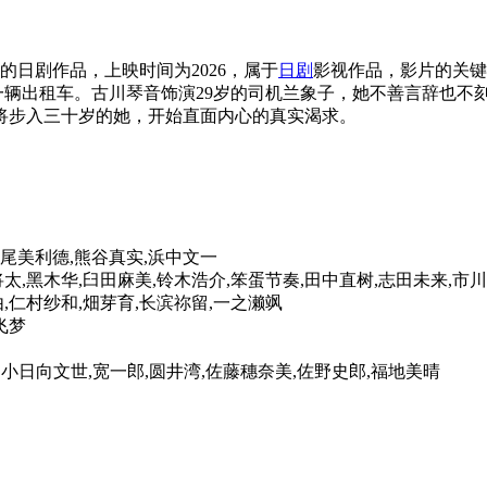
导的日剧作品，上映时间为2026，属于
日剧
影视作品，影片的关键词
一辆出租车。古川琴音饰演29岁的司机兰象子，她不善言辞也不
将步入三十岁的她，开始直面内心的真实渴求。
,尾美利德,熊谷真实,浜中文一
将太,黑木华,臼田麻美,铃木浩介,笨蛋节奏,田中直树,志田未来,市
,仁村纱和,畑芽育,长滨祢留,一之濑飒
飞梦
,小日向文世,宽一郎,圆井湾,佐藤穗奈美,佐野史郎,福地美晴