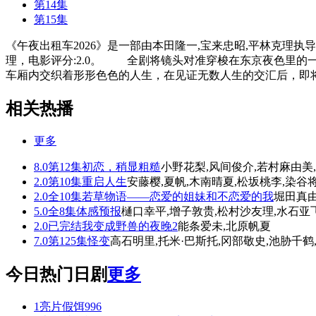
第14集
第15集
《午夜出租车2026》是一部由本田隆一,宝来忠昭,平林克理执
理，电影评分:2.0。 全剧将镜头对准穿梭在东京夜色里的
车厢内交织着形形色色的人生，在见证无数人生的交汇后，即
相关热播
更多
8.0
第12集
初恋，稍显粗糙
小野花梨,风间俊介,若村麻由美
2.0
第10集
重启人生
安藤樱,夏帆,木南晴夏,松坂桃李,染谷
2.0
全10集
若草物语——恋爱的姐妹和不恋爱的我
堀田真由
5.0
全8集
体感预报
樋口幸平,增子敦贵,松村沙友理,水石亚
2.0
已完结
我变成野兽的夜晚2
能条爱未,北原帆夏
7.0
第125集
怪变
高石明里,托米·巴斯托,冈部敬史,池胁千鹤
今日热门日剧
更多
1
亮片假饵
996