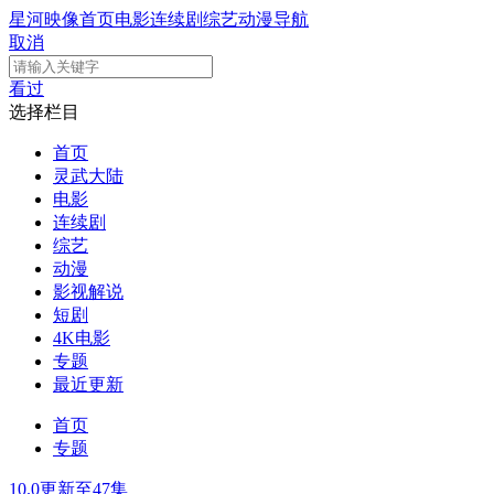
星河映像
首页
电影
连续剧
综艺
动漫
导航
取消
看过
选择栏目
首页
灵武大陆
电影
连续剧
综艺
动漫
影视解说
短剧
4K电影
专题
最近更新
首页
专题
10.0
更新至47集