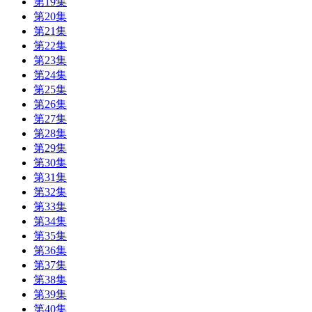
第19集
第20集
第21集
第22集
第23集
第24集
第25集
第26集
第27集
第28集
第29集
第30集
第31集
第32集
第33集
第34集
第35集
第36集
第37集
第38集
第39集
第40集