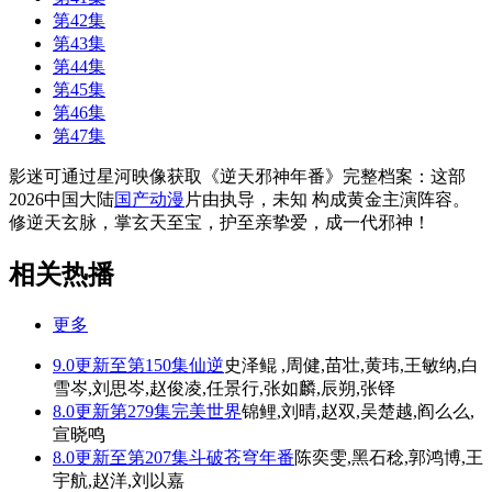
第42集
第43集
第44集
第45集
第46集
第47集
影迷可通过星河映像获取《逆天邪神年番》完整档案：这部
2026中国大陆
国产动漫
片由执导，未知 构成黄金主演阵容。
修逆天玄脉，掌玄天至宝，护至亲挚爱，成一代邪神！
相关热播
更多
9.0
更新至第150集
仙逆
史泽鲲 ,周健,苗壮,黄玮,王敏纳,白
雪岑,刘思岑,赵俊凌,任景行,张如麟,辰朔,张铎
8.0
更新第279集
完美世界
锦鲤,刘晴,赵双,吴楚越,阎么么,
宣晓鸣
8.0
更新至第207集
斗破苍穹年番
陈奕雯,黑石稔,郭鸿博,王
宇航,赵洋,刘以嘉