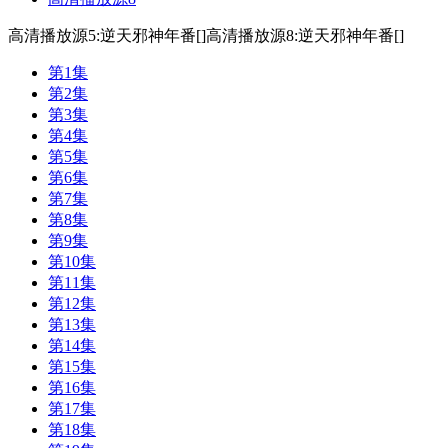
高清播放源5:逆天邪神年番[]
高清播放源8:逆天邪神年番[]
第1集
第2集
第3集
第4集
第5集
第6集
第7集
第8集
第9集
第10集
第11集
第12集
第13集
第14集
第15集
第16集
第17集
第18集